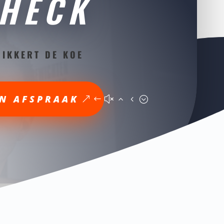
CHECK
RIKKERT DE KOE
N AFSPRAAK