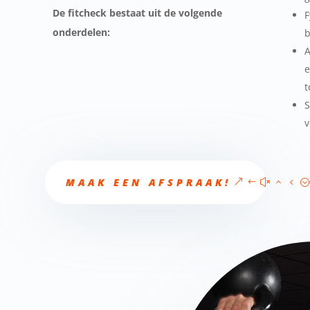
De fitcheck bestaat uit de volgende
F
onderdelen:
b
A
e
t
S
v
MAAK EEN AFSPRAAK!