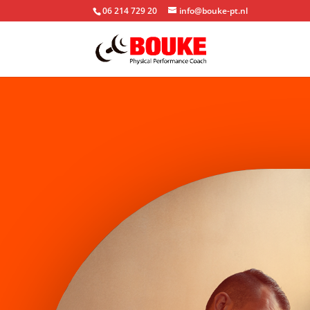
06 214 729 20
info@bouke-pt.nl