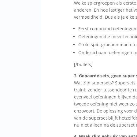
Welke spiergroepen als eerst
anderen. En hoe lastiger het v
vermoeidheid. Dus als je elke 
Eerst compound oefeningen (z
Oefeningen die meer technie
Grote spiergroepen moeten 
Onderlichaam oefeningen m
[/bullets]
3. Gepaarde sets, geen super 
Wat zijn supersets? Supersets 
traint, zonder tussendoor te ru
evenveel oefeningen blijven do
tweede oefening niet weer zo s
enzovoort. De oplossing voor d
van de superset blijft hetzelfd
nu niet alleen na de superset 
4. Maak slim gebruik van ant