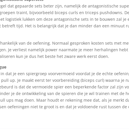
egel dat gepaarde sets beter zijn, namelijk de antagonistische super
groepen traint, bijvoorbeeld biceps curls en triceps pushdowns. De
het logistiek lukken om deze antagonische sets in te bouwen zal je
t betreft tijd. Het is belangrijk dat je dan minder dan een minuut 
fhankelijk van de oefening. Normaal gesproken kosten sets met m
en. Je verliest namelijk power naarmate je meer herhalingen hebt
liseren kun je dus het beste het zware werk eerst doen.
igue
in dat je een spiergroep voorvermoeid voordat je de echte oefeni
 pull up. Je maakt eerst ter voorbereiding (biceps curl) waarna je 
ebeurd is dat de vermoeide spier een beperkende factor zal zijn vo
nder je de ontwikkeling van de spieren die je wil trainen met de h
 pull ups mag doen. Maar houdt er rekening mee dat, als je merkt d
sen oefeningen niet te groot is en dat je voldoende rust tussen de