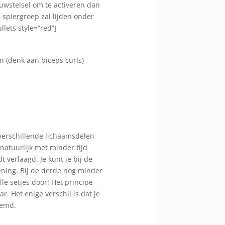
uwstelsel om te activeren dan
 spiergroep zal lijden onder
llets style=”red”]
 (denk aan biceps curls)
e verschillende lichaamsdelen
 natuurlijk met minder tijd
 verlaagd. Je kunt je bij de
ening. Bij de derde nog minder
le setjes door! Het principe
r. Het enige verschil is dat je
oemd.