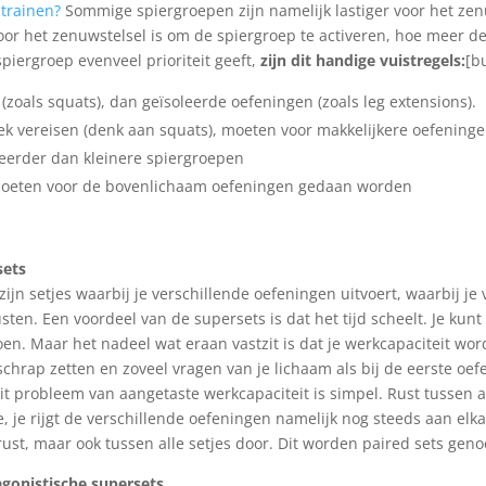
e
trainen?
Sommige spiergroepen zijn namelijk lastiger voor het zen
oor het zenuwstelsel is om de spiergroep te activeren, hoe meer de
spiergroep evenveel prioriteit geeft,
zijn dit handige vuistregels:
[bu
oals squats), dan geïsoleerde oefeningen (zoals leg extensions).
k vereisen (denk aan squats), moeten voor makkelijkere oefeningen
eerder dan kleinere spiergroepen
oeten voor de bovenlichaam oefeningen gedaan worden
sets
zijn setjes waarbij je verschillende oefeningen uitvoert, waarbij j
sten. Een voordeel van de supersets is dat het tijd scheelt. Je kunt
en. Maar het nadeel wat eraan vastzit is dat je werkcapaciteit wordt
chrap zetten en zoveel vragen van je lichaam als bij de eerste oef
it probleem van aangetaste werkcapaciteit is simpel. Rust tussen al
e, je rijgt de verschillende oefeningen namelijk nog steeds aan elkaa
rust, maar ook tussen alle setjes door. Dit worden paired sets gen
agonistische supersets