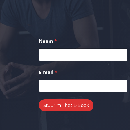
Naam
*
E-mail
*
Stuur mij het E-Book