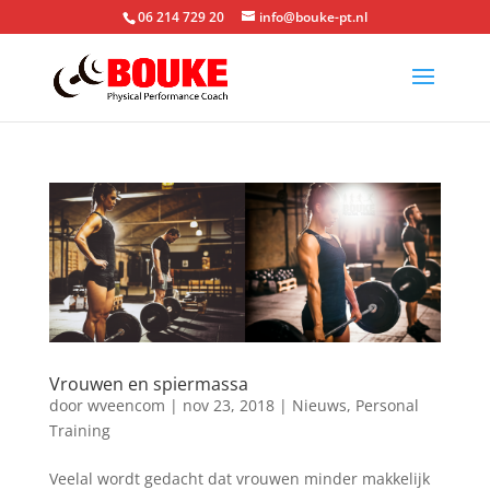
06 214 729 20
info@bouke-pt.nl
Vrouwen en spiermassa
door
wveencom
|
nov 23, 2018
|
Nieuws
,
Personal
Training
Veelal wordt gedacht dat vrouwen minder makkelijk